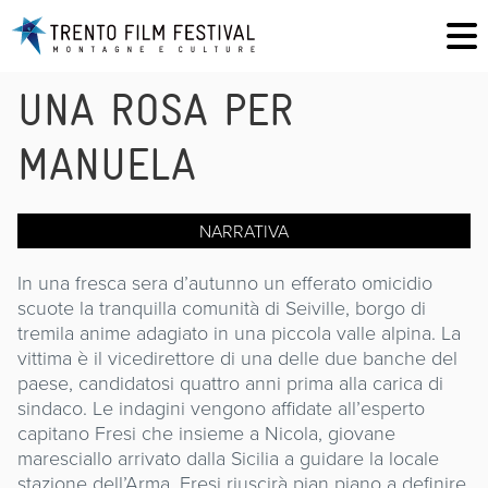
UNA ROSA PER
MANUELA
NARRATIVA
In una fresca sera d’autunno un efferato omicidio
scuote la tranquilla comunità di Seiville, borgo di
tremila anime adagiato in una piccola valle alpina. La
vittima è il vicedirettore di una delle due banche del
paese, candidatosi quattro anni prima alla carica di
sindaco. Le indagini vengono affidate all’esperto
capitano Fresi che insieme a Nicola, giovane
maresciallo arrivato dalla Sicilia a guidare la locale
stazione dell’Arma, Fresi riuscirà pian piano a definire