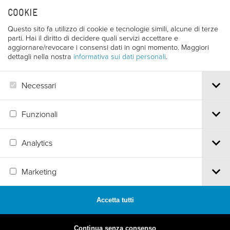
trentofilmfestival@pec.it
COOKIE
PI e CF 00387380223 |
Privacy & Cookies
Questo sito fa utilizzo di cookie e tecnologie simili, alcune di terze
parti. Hai il diritto di decidere quali servizi accettare e
aggiornare/revocare i consensi dati in ogni momento. Maggiori
dettagli nella nostra
informativa sui dati personali
.
Necessari
Funzionali
Analytics
Marketing
Accetta tutti
MADE BY
ARTICA
Continua senza consenso