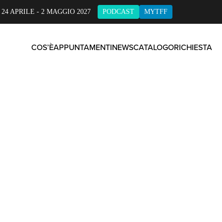
 24 APRILE - 2 MAGGIO 2027
PODCAST
MYTFF
COS’È
APPUNTAMENTI
NEWS
CATALOGO
RICHIESTA