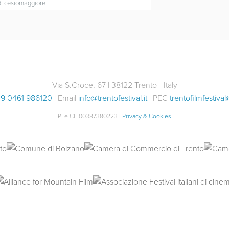
di cesiomaggiore
LUPO UNO
Italia / 2023 / 88'
Via S.Croce, 67 | 38122 Trento - Italy
sala polifunzion
pradenich di c
9 0461 986120
| Email
info@trentofestival.it
| PEC
trentofilmfestival
piazzale Alfonsi
PI e CF 00387380223 |
Privacy & Cookies
Il documentario segue i rice
r
incaricati di monitorare e fa
con tecniche mai utilizzate
Condividi con i tuoi amici
Facebook
Twitter
Wha