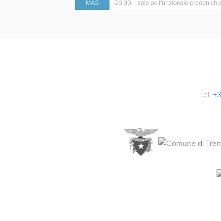
MAG
20:30
sala polifunzionale pradenich 
Tel.
+3
Traile