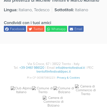
Alla presenza di Michele Trentini e Marco Romano
Lingua:
Italiano, Tedesco
Sottotitoli:
Italiano
Condividi con i tuoi amici
Facebook
Twitter
Whatsapp
Email
Via S.Croce, 67 | 38122 Trento - Italy
Tel.
+39 0461 986120
| Email
info@trentofestival.it
| PEC
trentofilmfestival@pec.it
PI e CF 00387380223 |
Privacy & Cookies