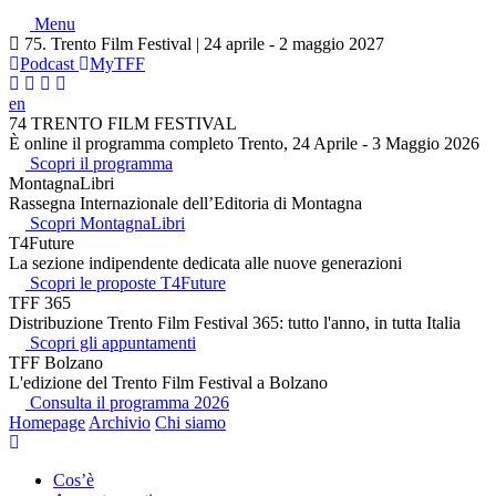
Menu
75. Trento Film Festival | 24 aprile - 2 maggio 2027
Podcast
MyTFF
en
74 TRENTO FILM FESTIVAL
È online il programma completo Trento, 24 Aprile - 3 Maggio 2026
Scopri il programma
MontagnaLibri
Rassegna Internazionale dell’Editoria di Montagna
Scopri MontagnaLibri
T4Future
La sezione indipendente dedicata alle nuove generazioni
Scopri le proposte T4Future
TFF 365
Distribuzione Trento Film Festival 365: tutto l'anno, in tutta Italia
Scopri gli appuntamenti
TFF Bolzano
L'edizione del Trento Film Festival a Bolzano
Consulta il programma 2026
Homepage
Archivio
Chi siamo
Cos’è