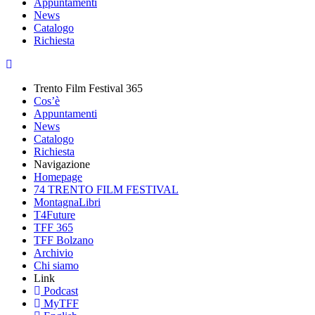
Appuntamenti
News
Catalogo
Richiesta
Trento Film Festival 365
Cos’è
Appuntamenti
News
Catalogo
Richiesta
Navigazione
Homepage
74 TRENTO FILM FESTIVAL
MontagnaLibri
T4Future
TFF 365
TFF Bolzano
Archivio
Chi siamo
Link
Podcast
MyTFF