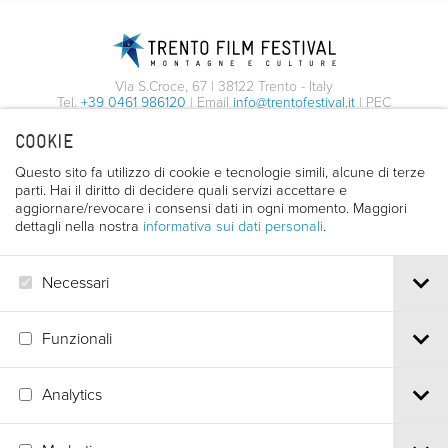
Via S.Croce, 67 | 38122 Trento - Italy
Tel.
+39 0461 986120
| Email
info@trentofestival.it
| PEC
trentofilmfestival@pec.it
COOKIE
PI e CF 00387380223 |
Privacy & Cookies
Questo sito fa utilizzo di cookie e tecnologie simili, alcune di terze
parti. Hai il diritto di decidere quali servizi accettare e
aggiornare/revocare i consensi dati in ogni momento. Maggiori
dettagli nella nostra
informativa sui dati personali
.
Necessari
Funzionali
Analytics