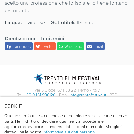
scelto una professione che lo isola e lo tiene lontano
dal mondo.
Lingua:
Francese
Sottotitoli:
Italiano
Condividi con i tuoi amici
Facebook
Twitter
Whatsapp
Email
Via S.Croce, 67 | 38122 Trento - Italy
Tel.
+39 0461 986120
| Email
info@trentofestival.it
| PEC
trentofilmfestival@pec.it
COOKIE
PI e CF 00387380223 |
Privacy & Cookies
Questo sito fa utilizzo di cookie e tecnologie simili, alcune di terze
parti. Hai il diritto di decidere quali servizi accettare e
aggiornare/revocare i consensi dati in ogni momento. Maggiori
dettagli nella nostra
informativa sui dati personali
.