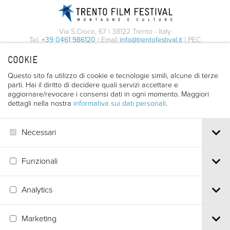
Via S.Croce, 67 | 38122 Trento - Italy
Tel.
+39 0461 986120
| Email
info@trentofestival.it
| PEC
trentofilmfestival@pec.it
COOKIE
PI e CF 00387380223 |
Privacy & Cookies
Questo sito fa utilizzo di cookie e tecnologie simili, alcune di terze
parti. Hai il diritto di decidere quali servizi accettare e
aggiornare/revocare i consensi dati in ogni momento. Maggiori
dettagli nella nostra
informativa sui dati personali
.
Necessari
Funzionali
Analytics
Marketing