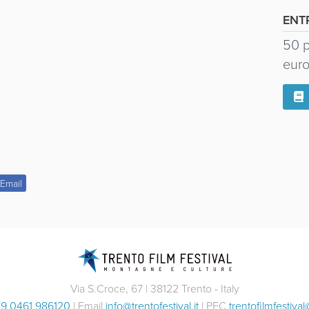
ENT
50 p
eur
Email
Via S.Croce, 67 | 38122 Trento - Italy
9 0461 986120
| Email
info@trentofestival.it
| PEC
trentofilmfestival