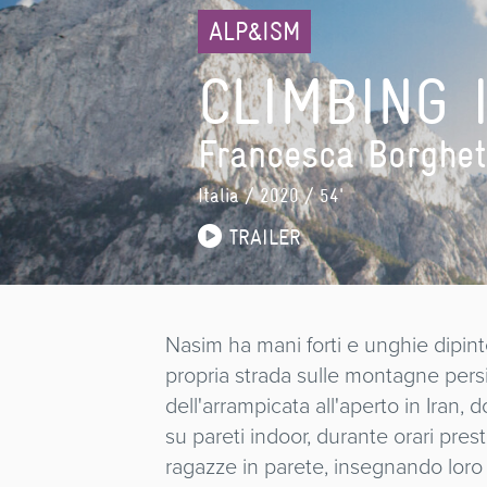
ALP&ISM
CLIMBING 
Francesca Borghet
Italia
/ 2020 / 54'
TRAILER
Nasim ha mani forti e unghie dipin
propria strada sulle montagne pers
dell'arrampicata all'aperto in Iran
su pareti indoor, durante orari presta
ragazze in parete, insegnando lor