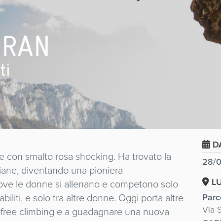
IRAN
ti
D
te con smalto rosa shocking. Ha trovato la
28/0
iane, diventando una pioniera
L
, dove le donne si allenano e competono solo
biliti, e solo tra altre donne. Oggi porta altre
Parc
Via 
o free climbing e a guadagnare una nuova