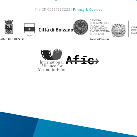
PI e CF 00387380223 |
Privacy & Cookies