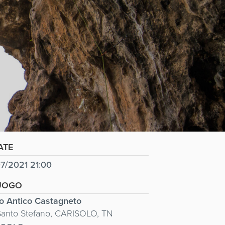
ATE
7/2021 21:00
UOGO
o Antico Castagneto
Santo Stefano, CARISOLO, TN