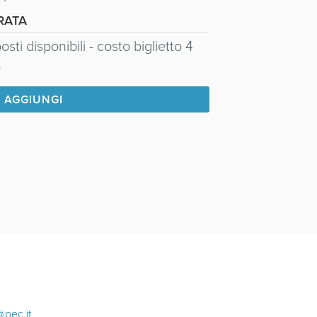
RATA
osti disponibili - costo biglietto 4
o
AGGIUNGI
@pec.it