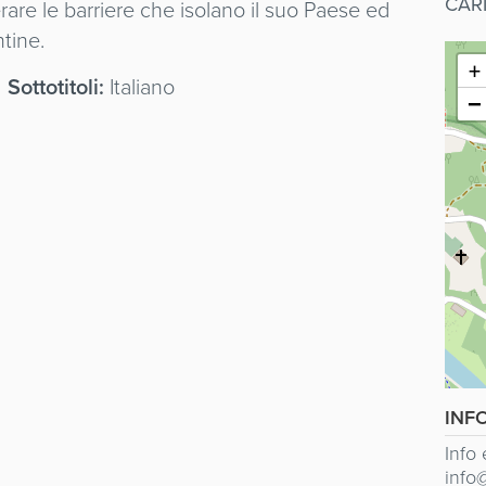
CAR
are le barriere che isolano il suo Paese ed
ntine.
+
Sottotitoli:
Italiano
−
INF
Info
info