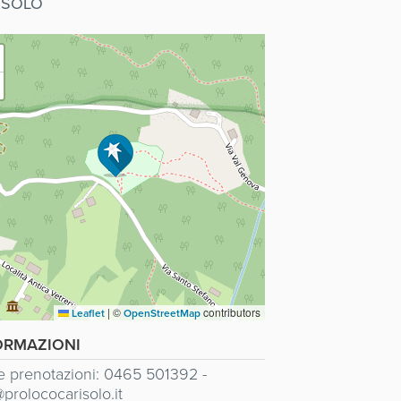
ISOLO
|
©
contributors
Leaflet
OpenStreetMap
ORMAZIONI
 e prenotazioni: 0465 501392 -
@prolococarisolo.it