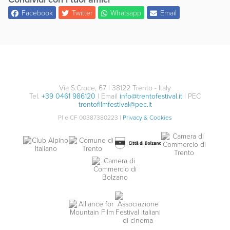
Facebook
Twitter
Whatsapp
Email
Via S.Croce, 67 | 38122 Trento - Italy
Tel.
+39 0461 986120
| Email
info@trentofestival.it
| PEC
trentofilmfestival@pec.it
PI e CF 00387380223 |
Privacy & Cookies