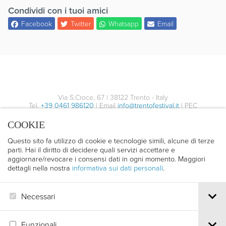
Condividi con i tuoi amici
Facebook
Twitter
Whatsapp
Email
Via S.Croce, 67 | 38122 Trento - Italy
Tel.
+39 0461 986120
| Email
info@trentofestival.it
| PEC
trentofilmfestival@pec.it
COOKIE
PI e CF 00387380223 |
Privacy & Cookies
Questo sito fa utilizzo di cookie e tecnologie simili, alcune di terze
parti. Hai il diritto di decidere quali servizi accettare e
aggiornare/revocare i consensi dati in ogni momento. Maggiori
dettagli nella nostra
informativa sui dati personali
.
Necessari
Funzionali