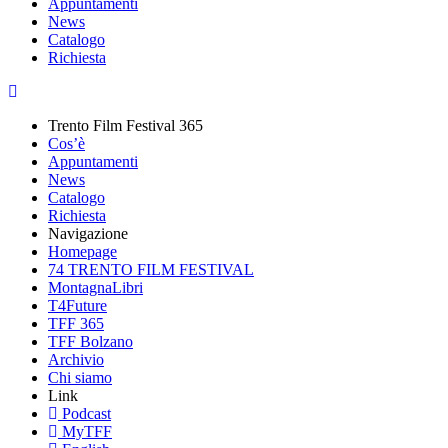
Appuntamenti
News
Catalogo
Richiesta
Trento Film Festival 365
Cos’è
Appuntamenti
News
Catalogo
Richiesta
Navigazione
Homepage
74 TRENTO FILM FESTIVAL
MontagnaLibri
T4Future
TFF 365
TFF Bolzano
Archivio
Chi siamo
Link
Podcast
MyTFF