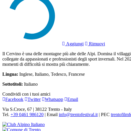
Aggiungi
Rimuovi
Il Cervino è una delle montagne più alte delle Alpi. Domina il villaggio
collegate da appassionati e professionisti degli sport invernali. Nel 2
momenti di difficoltà si mostra più chiaramente.
Lingua:
Inglese, Italiano, Tedesco, Francese
Sottotitoli:
Italiano
Condividi con i tuoi amici
Facebook
Twitter
Whatsapp
Email
Via S.Croce, 67 | 38122 Trento - Italy
Tel.
+39 0461 986120
| Email
info@trentofestival.it
| PEC
trentofilmf