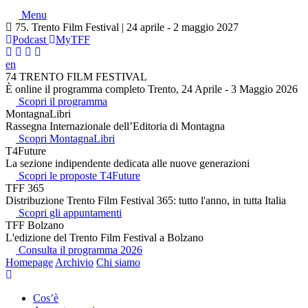
Menu
75. Trento Film Festival | 24 aprile - 2 maggio 2027
Podcast
MyTFF
en
74 TRENTO FILM FESTIVAL
È online il programma completo Trento, 24 Aprile - 3 Maggio 2026
Scopri il programma
MontagnaLibri
Rassegna Internazionale dell’Editoria di Montagna
Scopri MontagnaLibri
T4Future
La sezione indipendente dedicata alle nuove generazioni
Scopri le proposte T4Future
TFF 365
Distribuzione Trento Film Festival 365: tutto l'anno, in tutta Italia
Scopri gli appuntamenti
TFF Bolzano
L'edizione del Trento Film Festival a Bolzano
Consulta il programma 2026
Homepage
Archivio
Chi siamo
Cos’è