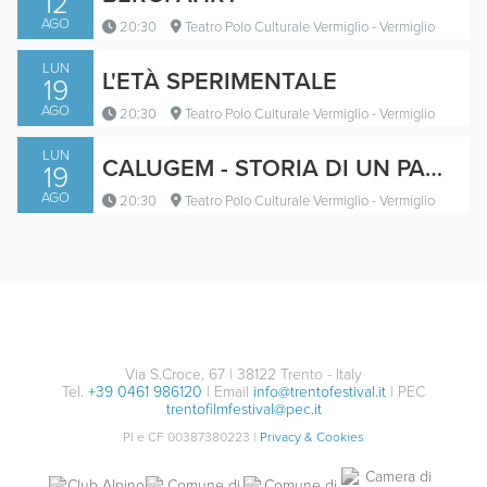
12
AGO
20:30
Teatro Polo Culturale Vermiglio - Vermiglio
LUN
L'ETÀ SPERIMENTALE
19
AGO
20:30
Teatro Polo Culturale Vermiglio - Vermiglio
LUN
CALUGEM - STORIA DI UN PADRE SUI TETTI
19
AGO
20:30
Teatro Polo Culturale Vermiglio - Vermiglio
Trailer
Trailer
Via S.Croce, 67 | 38122 Trento - Italy
Tel.
+39 0461 986120
| Email
info@trentofestival.it
| PEC
trentofilmfestival@pec.it
Trailer
PI e CF 00387380223 |
Privacy & Cookies