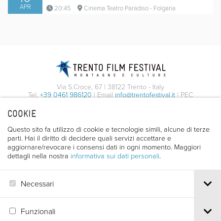
APR
20:45
Cinema Teatro Paradiso - Folgaria
Via S.Croce, 67 | 38122 Trento - Italy
Tel.
+39 0461 986120
| Email
info@trentofestival.it
| PEC
trentofilmfestival@pec.it
COOKIE
PI e CF 00387380223 |
Privacy & Cookies
Questo sito fa utilizzo di cookie e tecnologie simili, alcune di terze
parti. Hai il diritto di decidere quali servizi accettare e
Trailer
aggiornare/revocare i consensi dati in ogni momento. Maggiori
dettagli nella nostra
informativa sui dati personali
.
Necessari
Funzionali