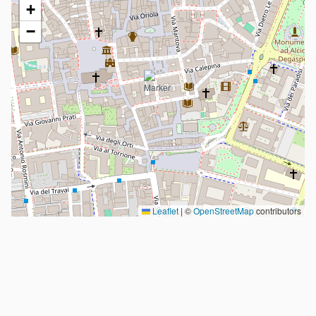
+
−
Leaflet
|
©
OpenStreetMap
contributors