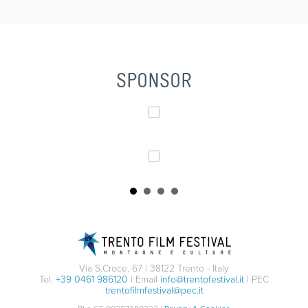
SPONSOR
Via S.Croce, 67 | 38122 Trento - Italy
Tel.
+39 0461 986120
| Email
info@trentofestival.it
| PEC
trentofilmfestival@pec.it