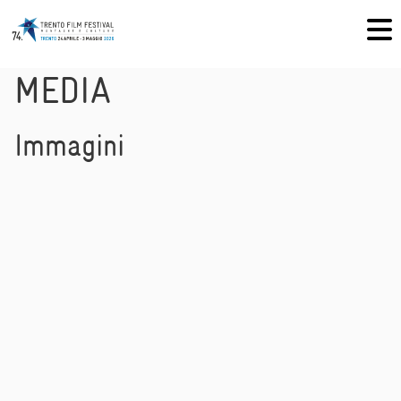
MEDIA
Immagini
PHOTOGALLERY DELLA NONA GIORNATA DI
FESTIVAL / 2 MAGGIO 2026
PHOTOGALLERY DELL'OTTAVA GIORNATA DI
FESTIVAL / 1 MAGGIO 2026
PHOTOGALLERY DELLA SETTIMA GIORNATA DI
FESTIVAL / 30 APRILE 2026
PHOTOGALLERY DELLA SESTA GIORNATA DI
FESTIVAL / 29 APRILE 2026