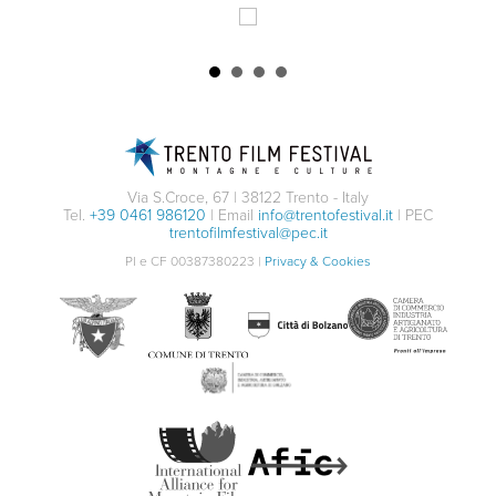
Via S.Croce, 67 | 38122 Trento - Italy
Tel.
+39 0461 986120
| Email
info@trentofestival.it
| PEC
trentofilmfestival@pec.it
PI e CF 00387380223 |
Privacy & Cookies