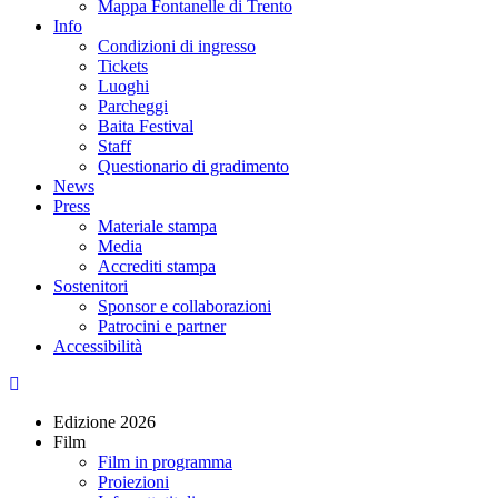
Mappa Fontanelle di Trento
Info
Condizioni di ingresso
Tickets
Luoghi
Parcheggi
Baita Festival
Staff
Questionario di gradimento
News
Press
Materiale stampa
Media
Accrediti stampa
Sostenitori
Sponsor e collaborazioni
Patrocini e partner
Accessibilità
Edizione 2026
Film
Film in programma
Proiezioni