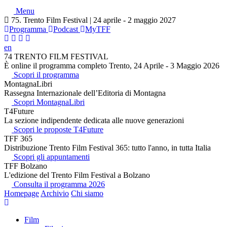
Menu
75. Trento Film Festival | 24 aprile - 2 maggio 2027
Programma
Podcast
MyTFF
en
74 TRENTO FILM FESTIVAL
È online il programma completo Trento, 24 Aprile - 3 Maggio 2026
Scopri il programma
MontagnaLibri
Rassegna Internazionale dell’Editoria di Montagna
Scopri MontagnaLibri
T4Future
La sezione indipendente dedicata alle nuove generazioni
Scopri le proposte T4Future
TFF 365
Distribuzione Trento Film Festival 365: tutto l'anno, in tutta Italia
Scopri gli appuntamenti
TFF Bolzano
L'edizione del Trento Film Festival a Bolzano
Consulta il programma 2026
Homepage
Archivio
Chi siamo
Film