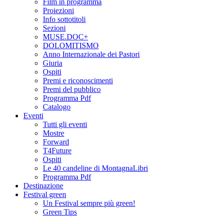
Film in programma
Proiezioni
Info sottotitoli
Sezioni
MUSE.DOC+
DOLOMITISMO
Anno Internazionale dei Pastori
Giuria
Ospiti
Premi e riconoscimenti
Premi del pubblico
Programma Pdf
Catalogo
Eventi
Tutti gli eventi
Mostre
Forward
T4Future
Ospiti
Le 40 candeline di MontagnaLibri
Programma Pdf
Destinazione
Festival green
Un Festival sempre più green!
Green Tips