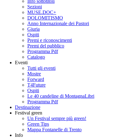
Info sottotitoli
Sezioni
MUSE.DOC+
DOLOMITISMO
Anno Internazionale dei Pastori
Giuria
Ospiti
Premi e riconoscimenti
Premi del pubblico
Programma Pdf
Catalogo
Eventi
Tutti gli eventi
Mostre
Forward
T4Future
Ospiti
Le 40 candeline di MontagnaLibri
Programma Pdf
Destinazione
Festival green
Un Festival sempre più green!
Green Tips
Mappa Fontanelle di Trento
Info