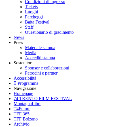
Condizioni di ingresso
Tickets
Luoghi
Parcheggi
Baita Festival
Staff
Questionario di gradimento
News
Press
Materiale stampa
Media
Accrediti stampa
Sostenitori
Sponsor e collaborazioni
Patrocini e partner
Accessibilità
Programma
Navigazione
Homepage
74 TRENTO FILM FESTIVAL
MontagnaLibri
T4Future
TFF 365
TFF Bolzano
Archivio