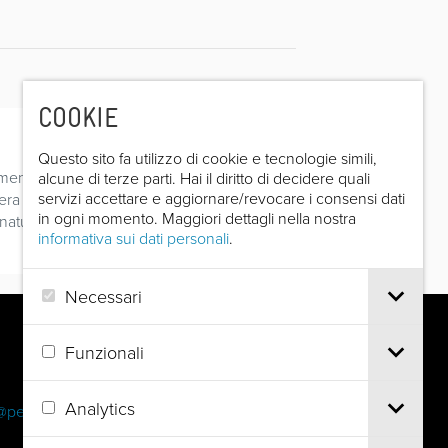
COOKIE
Questo sito fa utilizzo di cookie e tecnologie simili,
mentarista presso la Radiotelevisione
alcune di terze parti. Hai il diritto di decidere quali
servizi accettare e aggiornare/revocare i consensi dati
zzera tedesca e per la Westdeutscher
in ogni momento. Maggiori dettagli nella nostra
naturale inclinazione che lo aveva
informativa sui dati personali
.
Necessari
Funzionali
Analytics
@pec.it