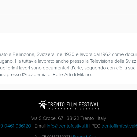
è nato a Bellinzona, Svizzera, nel 1930 e lavora dal 1962 come docu
 Lugano. Ha tuttavia lavorato anche presso la Televisione della Svi
uoi primi lavori sono documentari d'arte, seguendo con ciò la sua 
rsi presso l'Accademia di Belle Arti di Milano.
Via S.Croce, 67 | 38122 Trento - Italy
9 0461 986120
| Email
info@trentofestival.it
| PEC
trentofilmfestival
PI e CF 00387380223 |
Privacy & Cookies