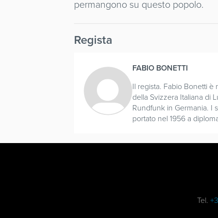
permangono su questo popolo.
Regista
FABIO BONETTI
Il regista. Fabio Bonetti 
della Svizzera Italiana di
Rundfunk in Germania. I s
portato nel 1956 a diploma
Tel.
+3