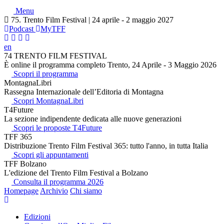
Menu
75. Trento Film Festival | 24 aprile - 2 maggio 2027
Podcast
MyTFF
en
74 TRENTO FILM FESTIVAL
È online il programma completo Trento, 24 Aprile - 3 Maggio 2026
Scopri il programma
MontagnaLibri
Rassegna Internazionale dell’Editoria di Montagna
Scopri MontagnaLibri
T4Future
La sezione indipendente dedicata alle nuove generazioni
Scopri le proposte T4Future
TFF 365
Distribuzione Trento Film Festival 365: tutto l'anno, in tutta Italia
Scopri gli appuntamenti
TFF Bolzano
L'edizione del Trento Film Festival a Bolzano
Consulta il programma 2026
Homepage
Archivio
Chi siamo
Edizioni