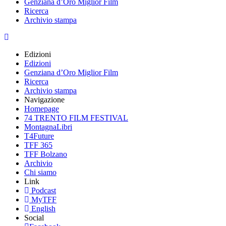
Genziana d’Oro Miglior Film
Ricerca
Archivio stampa
Edizioni
Edizioni
Genziana d’Oro Miglior Film
Ricerca
Archivio stampa
Navigazione
Homepage
74 TRENTO FILM FESTIVAL
MontagnaLibri
T4Future
TFF 365
TFF Bolzano
Archivio
Chi siamo
Link
Podcast
MyTFF
English
Social