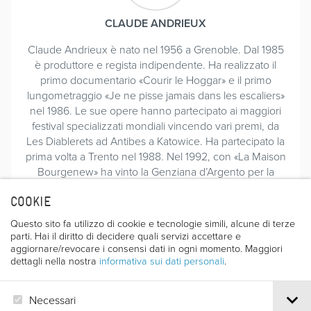
CLAUDE ANDRIEUX
Claude Andrieux è nato nel 1956 a Grenoble. Dal 1985
è produttore e regista indipendente. Ha realizzato il
primo documentario «Courir le Hoggar» e il primo
lungometraggio «Je ne pisse jamais dans les escaliers»
nel 1986. Le sue opere hanno partecipato ai maggiori
festival specializzati mondiali vincendo vari premi, da
Les Diablerets ad Antibes a Katowice. Ha partecipato la
prima volta a Trento nel 1988. Nel 1992, con «La Maison
Bourgenew» ha vinto la Genziana d’Argento per la
migliore opera di montagna.
COOKIE
CATALOGO 1990 - 38^ - pag. 64 - 81- 88
CATALOGO 1991 - 39^ - pag. 56
Questo sito fa utilizzo di cookie e tecnologie simili, alcune di terze
CATALOGO 1992 - 40^ - pag. 63 (Genz. d’Argento
parti. Hai il diritto di decidere quali servizi accettare e
migliore opera di montagna)
aggiornare/revocare i consensi dati in ogni momento. Maggiori
dettagli nella nostra
informativa sui dati personali
.
CATALOGO 1993 - 41^ - pag. 70
CATALOGO 1994 - 42^ - pag. 58
CATALOGO 1997 - 45^ - pag. 96 - Premio del C.A.I. -
Necessari
Genziana d’Oro per la migliore opera di alpinismo