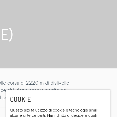
E)
lle corsa di 2220 m di dislivello
nce chi, dopo essere partito da
l percorso che più gli aggrada.
COOKIE
Questo sito fa utilizzo di cookie e tecnologie simili,
alcune di terze parti. Hai il diritto di decidere quali