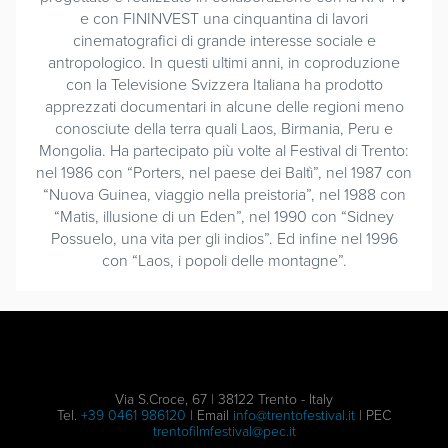
e con FININVEST una cinquantina di lavori
cinematografici di grande interesse sociale e
antropologico. In questi ultimi anni, in coproduzione
con la Televisione Svizzera Italiana ha prodotto
apprezzati documentari in alcune delle regioni meno
conosciute della terra quali Laos, Birmania, Peru e
Mongolia. Ha partecipato più volte al Festival di Trento:
nel 1986 con “Porters, nel paese dei Baltì”, nel 1987 con
“Nuova Guinea, viaggio nella preistoria”, nel 1988 con
“Matis, illusione di un Eden”, nel 1990 con “Sidney
Possuelo, una vita per gli indios”. Ed infine nel 1996
con “Laos, i popoli delle montagne”.
Via S.Croce, 67 | 38122 Trento - Italy
Tel.
+39 0461 986120
| Email
info@trentofestival.it
| PEC
trentofilmfestival@pec.it