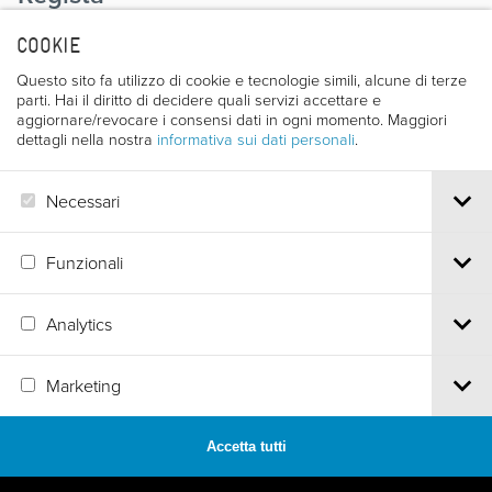
COOKIE
Questo sito fa utilizzo di cookie e tecnologie simili, alcune di terze
parti. Hai il diritto di decidere quali servizi accettare e
aggiornare/revocare i consensi dati in ogni momento. Maggiori
dettagli nella nostra
informativa sui dati personali
.
FRANCESCO DAL BOSCO
Necessari
Catalogo 46° Filmfestival 1998 - pag. 144 - 163
Funzionali
Analytics
Via S.Croce, 67 | 38122 Trento - Italy
Marketing
Tel.
+39 0461 986120
| Email
info@trentofestival.it
| PEC
trentofilmfestival@pec.it
PI e CF 00387380223 |
Privacy & Cookies
Accetta tutti
MADE BY
ARTICA