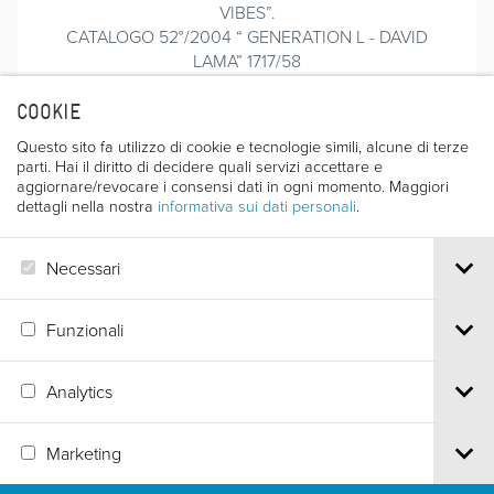
VIBES”.
CATALOGO 52°/2004 “ GENERATION L - DAVID
LAMA” 1717/58
COOKIE
Questo sito fa utilizzo di cookie e tecnologie simili, alcune di terze
Premi
parti. Hai il diritto di decidere quali servizi accettare e
aggiornare/revocare i consensi dati in ogni momento. Maggiori
dettagli nella nostra
informativa sui dati personali
.
PREMIO "ALBA DEL 2° CINQUANTENARIO" CLUB
ARC ALPIN
Necessari
Ed. 2003
Funzionali
Analytics
Via S.Croce, 67 | 38122 Trento - Italy
Tel.
+39 0461 986120
| Email
info@trentofestival.it
| PEC
Marketing
trentofilmfestival@pec.it