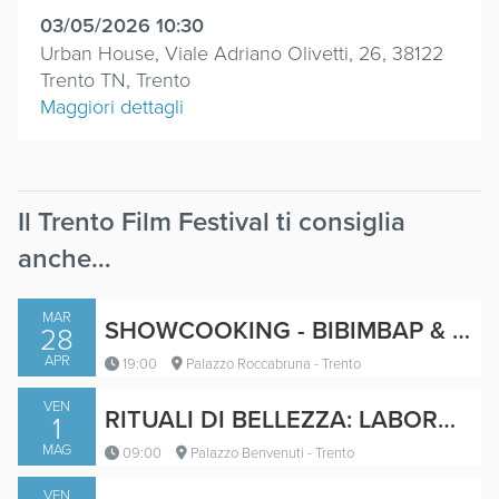
03/05/2026 10:30
Urban House, Viale Adriano Olivetti, 26, 38122
Trento TN, Trento
Maggiori dettagli
Il Trento Film Festival ti consiglia
anche…
MAR
SHOWCOOKING - BIBIMBAP & JANG COLORI, FERMENTI E ARMONIA DELLA CUCINA COREANA
28
APR
19:00
Palazzo Roccabruna - Trento
VEN
RITUALI DI BELLEZZA: LABORATORIO ISPIRATO ALLA K-BEAUTY
1
MAG
09:00
Palazzo Benvenuti - Trento
VEN