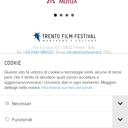
ARMONIA DELLA CUCINA
RITUALI DI BELLEZZA:
COREANA
LABORATORIO ISPIRATO ALLA
K-BEAUTY
RITUALI DI BELLEZZA:
Palazzo Roccabruna
Via Santa Trinità, 24 - Trento
LABORATORIO ISPIRATO ALLA
Palazzo Benvenuti
Via S.Croce, 67 | 38122 Trento - Italy
Via Rodolfo Belenzani, 12 - Trento
K-BEAUTY
28/04/2026
Tel.
+39 0461 986120
| Email
info@trentofestival.it
| PEC
19:00
trentofilmfestival@pec.it
COOKIE
01/05/2026
PI e CF 00387380223 |
Privacy & Cookies
Palazzo Benvenuti
09:00
Questo sito fa utilizzo di cookie e tecnologie simili, alcune di terze
Via Rodolfo Belenzani, 12 - Trento
parti. Hai il diritto di decidere quali servizi accettare e
Condividi con i tuoi amici
aggiornare/revocare i consensi dati in ogni momento. Maggiori
Facebook
Twitter
Whatsapp
Email
01/05/2026
dettagli nella nostra
informativa sui dati personali
.
Condividi con i tuoi amici
11:00
Facebook
Twitter
Whatsapp
Email
Necessari
MAGGIORI
Condividi con i tuoi amici
AGGIUNGI
INFORMAZIONI
Funzionali
Facebook
Twitter
Whatsapp
Email
MAGGIORI
AGGIUNGI
INFORMAZIONI