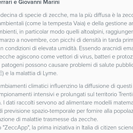
errari e Giovanni Marini
decina di specie di zecche, ma la più diffusa è la zecc
mbientali (come la tempesta Vaia) e della gestione ant
bienti, in particolar modo quelli altoalpini, raggiunge
da marzo a novembre, con picchi di densità in tarda p
n condizioni di elevata umidità. Essendo aracnidi ema
 zecche agiscono come vettori di virus, batteri e proto
ti patogeni possono causare problemi di salute pubblic
E) e la malattia di Lyme.
iamenti climatici influenzino la diffusione di quest
onamenti intensivi e prolungati sul territorio Trentin
. I dati raccolti servono ad alimentare modelli matemat
di previsione spazio-temporale per fornire alla popolazi
colazione di malattie trasmesse da zecche.
"ZeccApp", la prima iniziativa in Italia di citizen scie