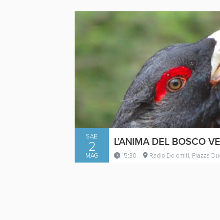
SAB
2
MAG
15:30
Radio Dolomiti, Piazza Du