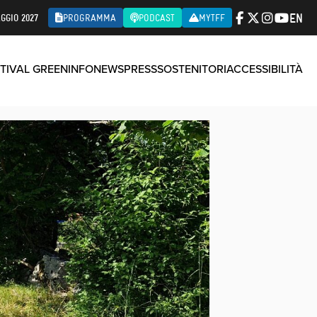
EN
GGIO 2027
PROGRAMMA
PODCAST
MYTFF
TIVAL GREEN
INFO
NEWS
PRESS
SOSTENITORI
ACCESSIBILITÀ