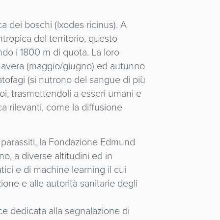
a dei boschi (Ixodes ricinus). A
ropica del territorio, questo
ndo i 1800 m di quota. La loro
rimavera (maggio/giugno) ed autunno
tofagi (si nutrono del sangue di più
zoi, trasmettendoli a esseri umani e
a rilevanti, come la diffusione
i parassiti, la Fondazione Edmund
o, a diverse altitudini ed in
ici e di machine learning il cui
one e alle autorità sanitarie degli
nce dedicata alla segnalazione di