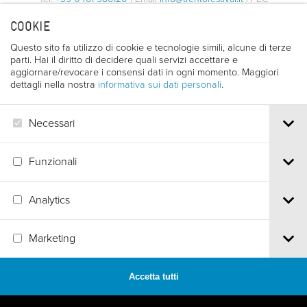
trentofilmfestival@pec.it
COOKIE
PI e CF 00387380223 |
Privacy & Cookies
Questo sito fa utilizzo di cookie e tecnologie simili, alcune di terze
parti. Hai il diritto di decidere quali servizi accettare e
aggiornare/revocare i consensi dati in ogni momento. Maggiori
dettagli nella nostra
informativa sui dati personali
.
Necessari
Funzionali
Analytics
Marketing
Accetta tutti
MADE BY
ARTICA