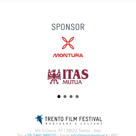
SPONSOR
Via S.Croce, 67 | 38122 Trento - Italy
Tel.
+39 0461 986120
| Email
info@trentofestival.it
| PEC