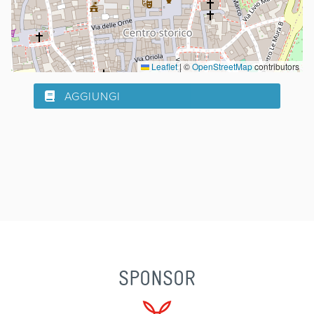
Leaflet
|
©
OpenStreetMap
contributors
AGGIUNGI
SPONSOR