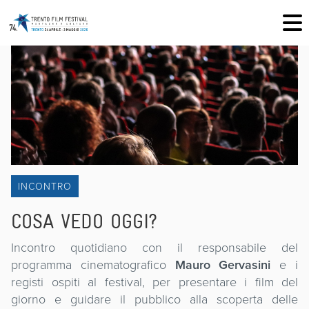
INCONTRO
COSA VEDO OGGI?
Incontro quotidiano con il responsabile del
programma cinematografico
Mauro Gervasini
e i
registi ospiti al festival, per presentare i film del
giorno e guidare il pubblico alla scoperta delle