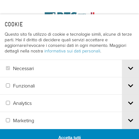
COOKIE
Questo sito fa utilizzo di cookie e tecnologie simili, alcune di terze
parti. Hai il diritto di decidere quali servizi accettare e
aggiornare/revocare i consensi dati in ogni momento. Maggiori
dettagli nella nostra
informativa sui dati personali
.
Necessari
Funzionali
Via S.Croce, 67 | 38122 Trento - Italy
Analytics
Tel.
+39 0461 986120
| Email
info@trentofestival.it
| PEC
trentofilmfestival@pec.it
PI e CF 00387380223 |
Privacy & Cookies
Marketing
Accetta tutti