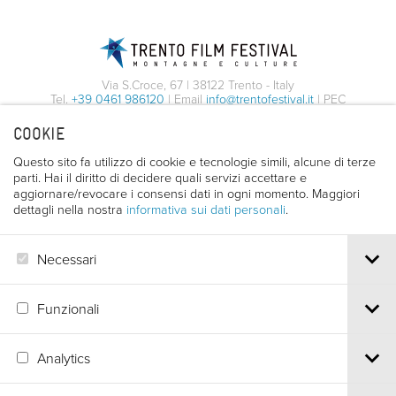
Via S.Croce, 67 | 38122 Trento - Italy
Tel.
+39 0461 986120
| Email
info@trentofestival.it
| PEC
trentofilmfestival@pec.it
COOKIE
PI e CF 00387380223 |
Privacy & Cookies
Questo sito fa utilizzo di cookie e tecnologie simili, alcune di terze
parti. Hai il diritto di decidere quali servizi accettare e
aggiornare/revocare i consensi dati in ogni momento. Maggiori
dettagli nella nostra
informativa sui dati personali
.
Necessari
Funzionali
Analytics