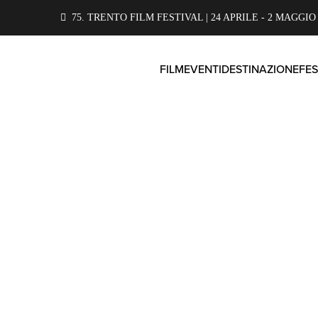
75. TRENTO FILM FESTIVAL | 24 APRILE - 2 MAGGIO 
FILM
EVENTI
DESTINAZIONE
FES