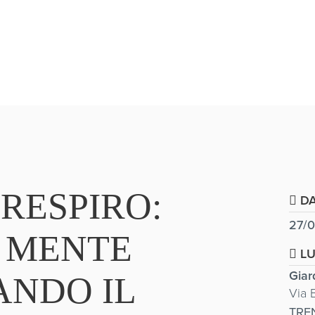
 RESPIRO:
DA
27/
A MENTE
L
Giar
NDO IL
Via 
TRE