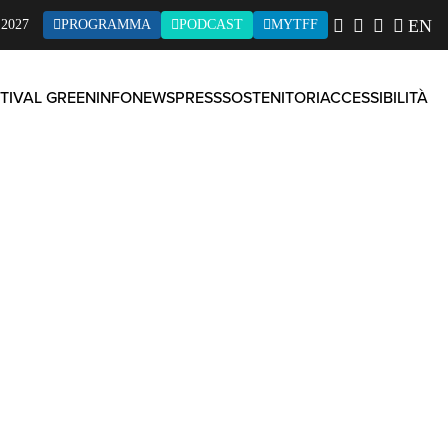
EN
2027
PROGRAMMA
PODCAST
MYTFF
TIVAL GREEN
INFO
NEWS
PRESS
SOSTENITORI
ACCESSIBILITÀ