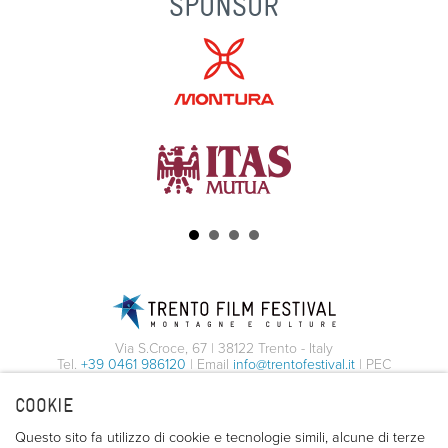
SPONSOR
Via S.Croce, 67 | 38122 Trento - Italy
Tel.
+39 0461 986120
| Email
info@trentofestival.it
| PEC
trentofilmfestival@pec.it
COOKIE
PI e CF 00387380223 |
Privacy & Cookies
Questo sito fa utilizzo di cookie e tecnologie simili, alcune di terze