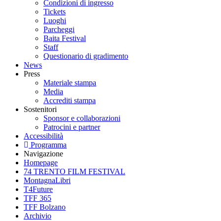
Condizioni di ingresso
Tickets
Luoghi
Parcheggi
Baita Festival
Staff
Questionario di gradimento
News
Press
Materiale stampa
Media
Accrediti stampa
Sostenitori
Sponsor e collaborazioni
Patrocini e partner
Accessibilità
Programma
Navigazione
Homepage
74 TRENTO FILM FESTIVAL
MontagnaLibri
T4Future
TFF 365
TFF Bolzano
Archivio