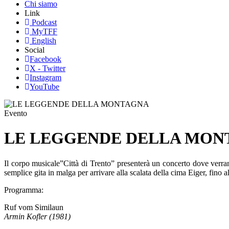
Chi siamo
Link
Podcast
MyTFF
English
Social
Facebook
X - Twitter
Instagram
YouTube
Evento
LE LEGGENDE DELLA MON
Il corpo musicale”Città di Trento” presenterà un concerto dove verra
semplice gita in malga per arrivare alla scalata della cima Eiger, fino
Programma:
Ruf vom Similaun
Armin Kofler (1981)