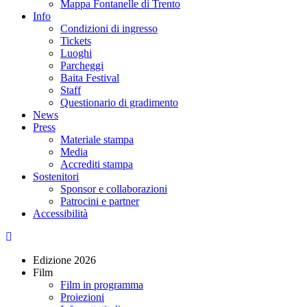
Mappa Fontanelle di Trento
Info
Condizioni di ingresso
Tickets
Luoghi
Parcheggi
Baita Festival
Staff
Questionario di gradimento
News
Press
Materiale stampa
Media
Accrediti stampa
Sostenitori
Sponsor e collaborazioni
Patrocini e partner
Accessibilità
Edizione 2026
Film
Film in programma
Proiezioni