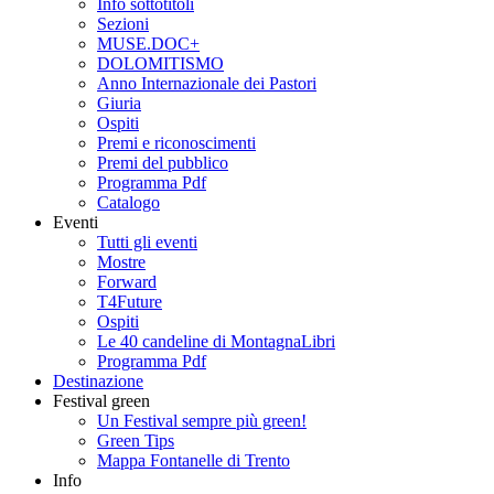
Info sottotitoli
Sezioni
MUSE.DOC+
DOLOMITISMO
Anno Internazionale dei Pastori
Giuria
Ospiti
Premi e riconoscimenti
Premi del pubblico
Programma Pdf
Catalogo
Eventi
Tutti gli eventi
Mostre
Forward
T4Future
Ospiti
Le 40 candeline di MontagnaLibri
Programma Pdf
Destinazione
Festival green
Un Festival sempre più green!
Green Tips
Mappa Fontanelle di Trento
Info