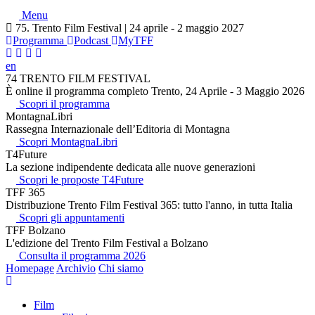
Menu
75. Trento Film Festival | 24 aprile - 2 maggio 2027
Programma
Podcast
MyTFF
en
74 TRENTO FILM FESTIVAL
È online il programma completo Trento, 24 Aprile - 3 Maggio 2026
Scopri il programma
MontagnaLibri
Rassegna Internazionale dell’Editoria di Montagna
Scopri MontagnaLibri
T4Future
La sezione indipendente dedicata alle nuove generazioni
Scopri le proposte T4Future
TFF 365
Distribuzione Trento Film Festival 365: tutto l'anno, in tutta Italia
Scopri gli appuntamenti
TFF Bolzano
L'edizione del Trento Film Festival a Bolzano
Consulta il programma 2026
Homepage
Archivio
Chi siamo
Film