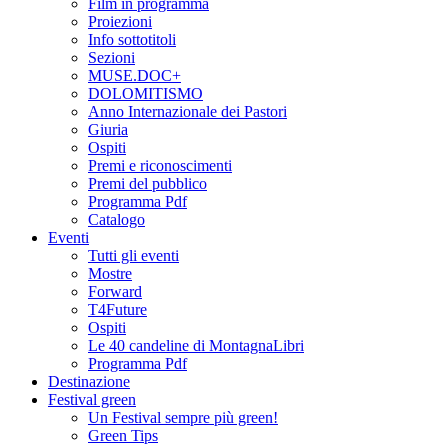
Film in programma
Proiezioni
Info sottotitoli
Sezioni
MUSE.DOC+
DOLOMITISMO
Anno Internazionale dei Pastori
Giuria
Ospiti
Premi e riconoscimenti
Premi del pubblico
Programma Pdf
Catalogo
Eventi
Tutti gli eventi
Mostre
Forward
T4Future
Ospiti
Le 40 candeline di MontagnaLibri
Programma Pdf
Destinazione
Festival green
Un Festival sempre più green!
Green Tips