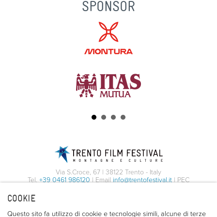
SPONSOR
Via S.Croce, 67 | 38122 Trento - Italy
Tel.
+39 0461 986120
| Email
info@trentofestival.it
| PEC
trentofilmfestival@pec.it
COOKIE
PI e CF 00387380223 |
Privacy & Cookies
Questo sito fa utilizzo di cookie e tecnologie simili, alcune di terze