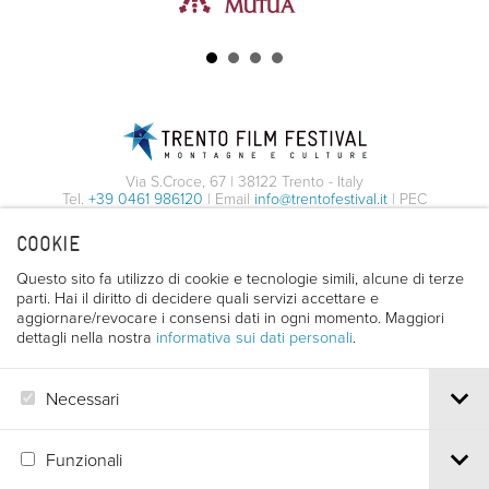
Via S.Croce, 67 | 38122 Trento - Italy
Tel.
+39 0461 986120
| Email
info@trentofestival.it
| PEC
trentofilmfestival@pec.it
COOKIE
PI e CF 00387380223 |
Privacy & Cookies
Questo sito fa utilizzo di cookie e tecnologie simili, alcune di terze
parti. Hai il diritto di decidere quali servizi accettare e
aggiornare/revocare i consensi dati in ogni momento. Maggiori
dettagli nella nostra
informativa sui dati personali
.
Necessari
Funzionali