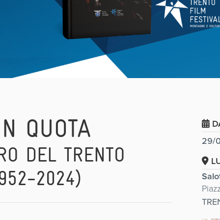
IN QUOTA
D
29/0
RO DEL TRENTO
L
952-2024)
Salo
Piaz
TRE