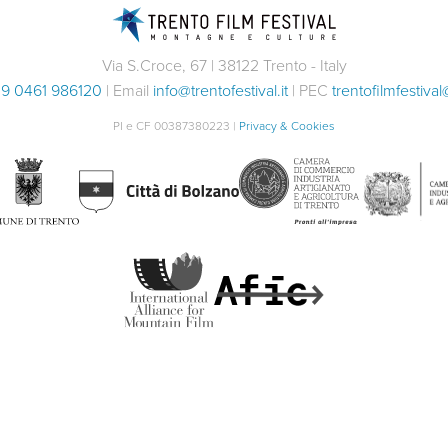
Via S.Croce, 67 | 38122 Trento - Italy
9 0461 986120
| Email
info@trentofestival.it
| PEC
trentofilmfestival
PI e CF 00387380223 |
Privacy & Cookies