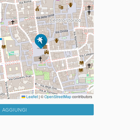
Leaflet
|
©
OpenStreetMap
contributors
AGGIUNGI