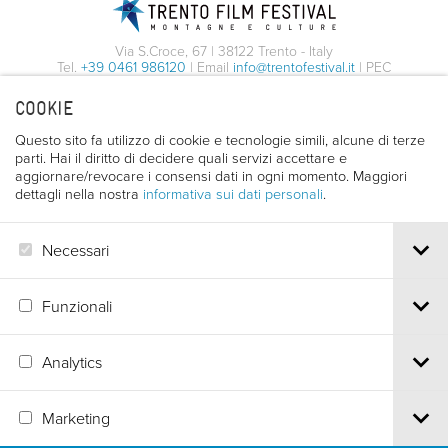
MATERIA E PAROLE
02/05/2026
Condividi con i tuoi amici
Via S.Croce, 67 | 38122 Trento - Italy
12:00
Tel.
+39 0461 986120
| Email
info@trentofestival.it
| PEC
Facebook
Twitter
Whatsapp
Email
trentofilmfestival@pec.it
Baita Festival
Piazza Cesare Battisti - Trento
COOKIE
PI e CF 00387380223 |
Privacy & Cookies
Condividi con i tuoi amici
Questo sito fa utilizzo di cookie e tecnologie simili, alcune di terze
02/05/2026
Facebook
Twitter
Whatsapp
Email
MAGGIORI
parti. Hai il diritto di decidere quali servizi accettare e
14:00
AGGIUNGI
INFORMAZIONI
aggiornare/revocare i consensi dati in ogni momento. Maggiori
dettagli nella nostra
informativa sui dati personali
.
MAGGIORI
Condividi con i tuoi amici
Necessari
AGGIUNGI
INFORMAZIONI
Facebook
Twitter
Whatsapp
Email
Funzionali
MAGGIORI
Analytics
AGGIUNGI
INFORMAZIONI
Marketing