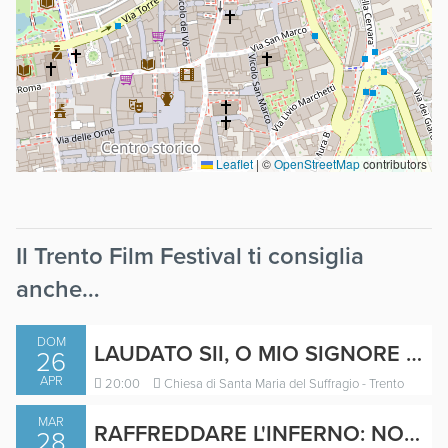
Leaflet
|
©
OpenStreetMap
contributors
Il Trento Film Festival ti consiglia
anche…
DOM
LAUDATO SII, O MIO SIGNORE PER LA NOSTRA MADRE TERRA
26
APR
20:00
Chiesa di Santa Maria del Suffragio - Trento
MAR
RAFFREDDARE L'INFERNO: NON C'E' PIU' TEMPO PER PIANGERE!
28