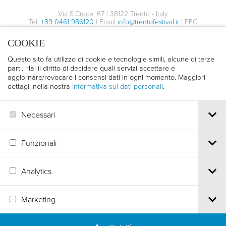
09:00
Via S.Croce, 67 | 38122 Trento - Italy
YOGA CONSAPEVOLE
Baita Festival
Tel.
+39 0461 986120
| Email
info@trentofestival.it
| PEC
Piazza Cesare Battisti - Trento
trentofilmfestival@pec.it
Condividi con i tuoi amici
COOKIE
PI e CF 00387380223 |
Privacy & Cookies
Giardino del Castello del Buonconsiglio
02/05/2026
Facebook
Twitter
Whatsapp
Email
Via Bernardo Clesio, 5 - Trento
Questo sito fa utilizzo di cookie e tecnologie simili, alcune di terze
14:00
parti. Hai il diritto di decidere quali servizi accettare e
aggiornare/revocare i consensi dati in ogni momento. Maggiori
03/05/2026
dettagli nella nostra
informativa sui dati personali
.
09:00
MAGGIORI
Condividi con i tuoi amici
AGGIUNGI
INFORMAZIONI
Facebook
Twitter
Whatsapp
Email
Necessari
Condividi con i tuoi amici
Facebook
Twitter
Whatsapp
Email
Funzionali
MAGGIORI
AGGIUNGI
INFORMAZIONI
Analytics
MAGGIORI
AGGIUNGI
INFORMAZIONI
Marketing