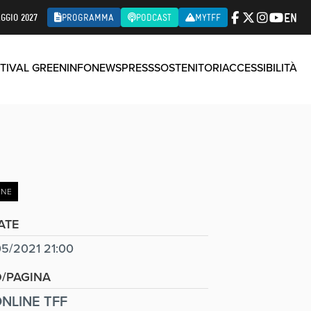
EN
GGIO 2027
PROGRAMMA
PODCAST
MYTFF
TIVAL GREEN
INFO
NEWS
PRESS
SOSTENITORI
ACCESSIBILITÀ
INE
ATE
5/2021 21:00
O/PAGINA
NLINE TFF