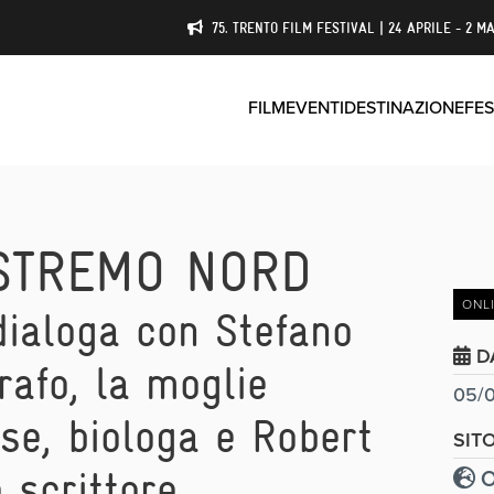
75. TRENTO FILM FESTIVAL | 24 APRILE - 2 MA
FILM
EVENTI
DESTINAZIONE
FES
ESTREMO NORD
ONL
ialoga con Stefano
D
rafo, la moglie
05/0
se, biologa e Robert
SIT
O
e scrittore