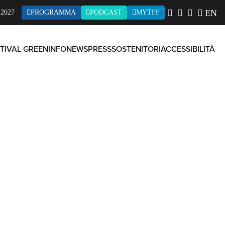
EN
2027
PROGRAMMA
PODCAST
MYTFF
TIVAL GREEN
INFO
NEWS
PRESS
SOSTENITORI
ACCESSIBILITÀ