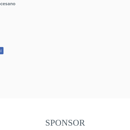
ocesano
il
SPONSOR