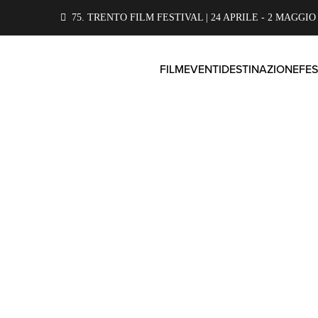
75. TRENTO FILM FESTIVAL | 24 APRILE - 2 MAGGIO 
FILM
EVENTI
DESTINAZIONE
FES