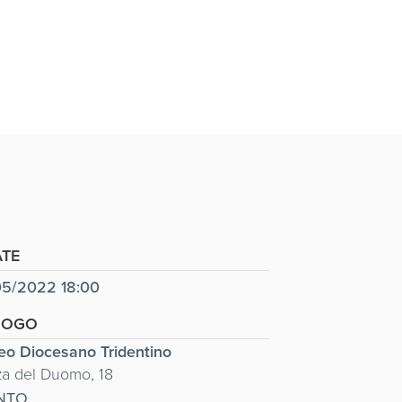
TE
05/2022 18:00
ATA
UOGO
o Diocesano Tridentino
za del Duomo, 18
NTO