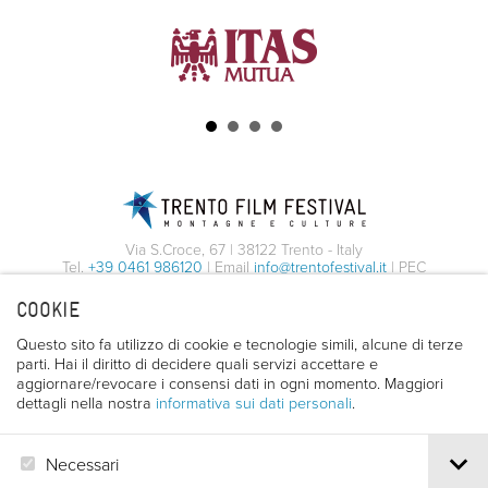
LA VENERE SULL'ALPE
Spazio archeologico del SASS
Piazza Cesare Battisti - Trento
POLIFONIA LIVE
24/04/2026
Chiostro degli Agostiniani
Via S.Croce, 67 | 38122 Trento - Italy
19:00
Vicolo San Marco, 1 - Trento
Tel.
+39 0461 986120
| Email
info@trentofestival.it
| PEC
trentofilmfestival@pec.it
COOKIE
PI e CF 00387380223 |
Privacy & Cookies
30/04/2026
Condividi con i tuoi amici
21:30
Questo sito fa utilizzo di cookie e tecnologie simili, alcune di terze
Facebook
Twitter
Whatsapp
Email
parti. Hai il diritto di decidere quali servizi accettare e
aggiornare/revocare i consensi dati in ogni momento. Maggiori
dettagli nella nostra
informativa sui dati personali
.
Condividi con i tuoi amici
Facebook
Twitter
Whatsapp
Email
MAGGIORI
Necessari
AGGIUNGI
INFORMAZIONI