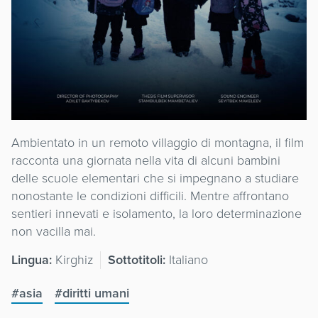
Ambientato in un remoto villaggio di montagna, il film
racconta una giornata nella vita di alcuni bambini
delle scuole elementari che si impegnano a studiare
nonostante le condizioni difficili. Mentre affrontano
sentieri innevati e isolamento, la loro determinazione
non vacilla mai.
Lingua:
Kirghiz
Sottotitoli:
Italiano
#asia
#diritti umani