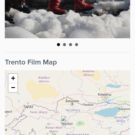
Trento Film Map
+
−