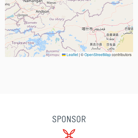
Leaflet
|
©
OpenStreetMap
contributors
SPONSOR