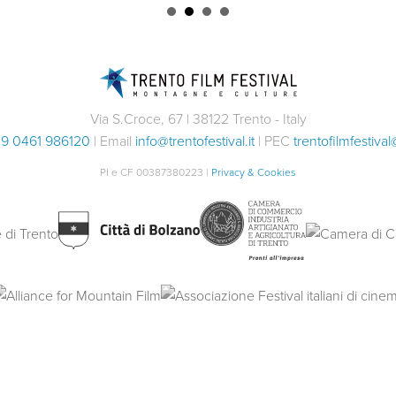
Via S.Croce, 67 | 38122 Trento - Italy
9 0461 986120
| Email
info@trentofestival.it
| PEC
trentofilmfestival
PI e CF 00387380223 |
Privacy & Cookies