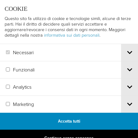
trentofilmfestival@pec.it
COOKIE
PI e CF 00387380223 |
Privacy & Cookies
Questo sito fa utilizzo di cookie e tecnologie simili, alcune di terze
parti. Hai il diritto di decidere quali servizi accettare e
aggiornare/revocare i consensi dati in ogni momento. Maggiori
dettagli nella nostra
informativa sui dati personali
.
Necessari
Funzionali
Analytics
Marketing
Accetta tutti
MADE BY
ARTICA