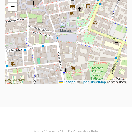
−
Leaflet
|
©
OpenStreetMap
contributors
Via S.Croce, 67 | 38122 Trento - Italy