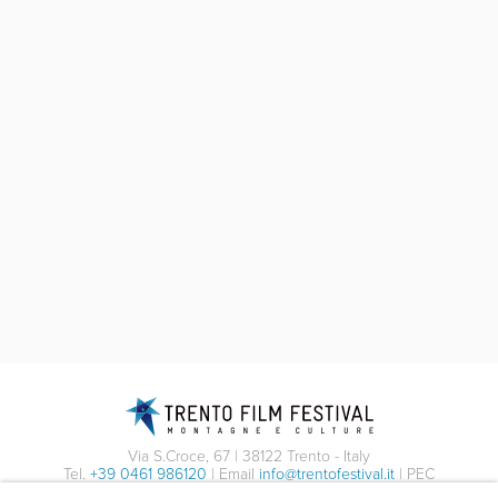
Via S.Croce, 67 | 38122 Trento - Italy
Tel.
+39 0461 986120
| Email
info@trentofestival.it
| PEC
trentofilmfestival@pec.it