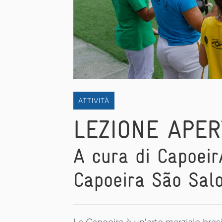
ATTIVITÀ
LEZIONE APER
A cura di Capoeir
Capoeira São Sal
La Capoeira è un'arte marziale brasil