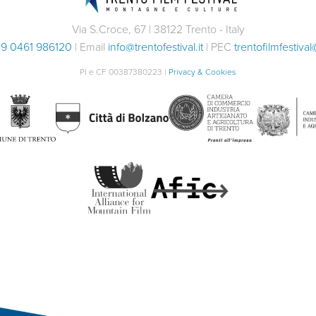
Via S.Croce, 67 | 38122 Trento - Italy
9 0461 986120
| Email
info@trentofestival.it
| PEC
trentofilmfestival
PI e CF 00387380223 |
Privacy & Cookies