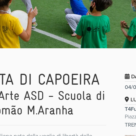
TA DI CAPOEIRA
D
04/0
Arte ASD - Scuola di
L
omão M.Aranha
T4Fu
Piaz
TRE
iana nata dalla voglia di libertà delle