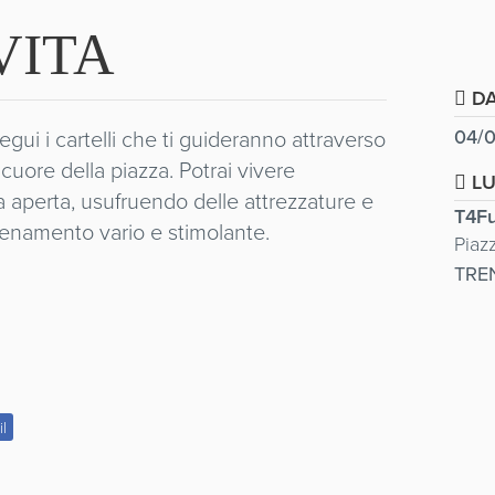
VITA
DA
egui i cartelli che ti guideranno attraverso
04/0
 cuore della piazza. Potrai vivere
L
ria aperta, usufruendo delle attrezzature e
T4Fu
llenamento vario e stimolante.
Piaz
TRE
il