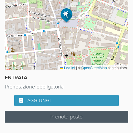
Leaflet
|
©
OpenStreetMap
contributors
ENTRATA
Prenotazione obbligatoria
AGGIUNGI
Prenota posto