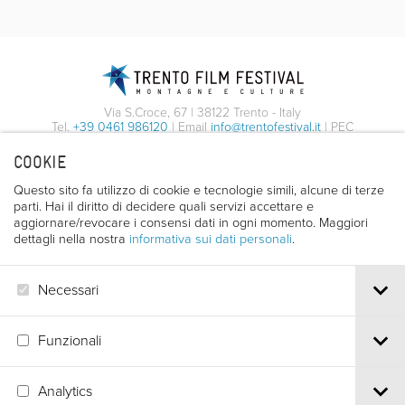
Via S.Croce, 67 | 38122 Trento - Italy
Tel.
+39 0461 986120
| Email
info@trentofestival.it
| PEC
trentofilmfestival@pec.it
COOKIE
PI e CF 00387380223 |
Privacy & Cookies
Questo sito fa utilizzo di cookie e tecnologie simili, alcune di terze
parti. Hai il diritto di decidere quali servizi accettare e
aggiornare/revocare i consensi dati in ogni momento. Maggiori
dettagli nella nostra
informativa sui dati personali
.
Necessari
Funzionali
Analytics