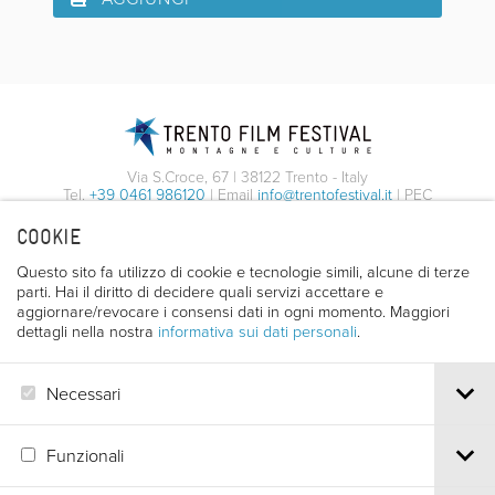
Via S.Croce, 67 | 38122 Trento - Italy
Tel.
+39 0461 986120
| Email
info@trentofestival.it
| PEC
trentofilmfestival@pec.it
COOKIE
PI e CF 00387380223 |
Privacy & Cookies
Questo sito fa utilizzo di cookie e tecnologie simili, alcune di terze
parti. Hai il diritto di decidere quali servizi accettare e
aggiornare/revocare i consensi dati in ogni momento. Maggiori
dettagli nella nostra
informativa sui dati personali
.
Necessari
Funzionali