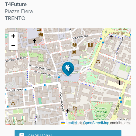
T4Future
Piazza Fiera
TRENTO
+
−
Leaflet
|
©
OpenStreetMap
contributors
AGGIUNGI